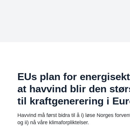
EUs plan for energisek
at havvind blir den stø
til kraftgenerering i Eu
Havvind må først bidra til å i) løse Norges forv
og ii) nå våre klimaforpliktelser.