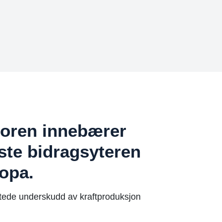
toren innebærer
rste bidragsyteren
ropa.
entede underskudd av kraftproduksjon