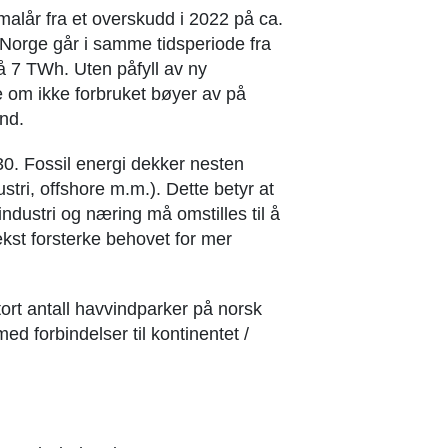
malår fra et overskudd i 2022 på ca.
Norge går i samme tidsperiode fra
å 7 TWh. Uten påfyll av ny
e om ikke forbruket bøyer av på
nd.
0. Fossil energi dekker nesten
stri, offshore m.m.). Dette betyr at
ndustri og næring må omstilles til å
ivekst forsterke behovet for mer
tort antall havvindparker på norsk
ed forbindelser til kontinentet /