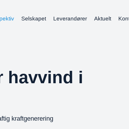
pektiv
Selskapet
Leverandører
Aktuelt
Kon
r havvind i
ftig kraftgenerering