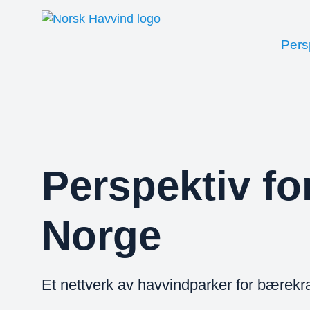
Skip
to
content
Pers
Perspektiv fo
Norge
Et nettverk av havvindparker for bærekra