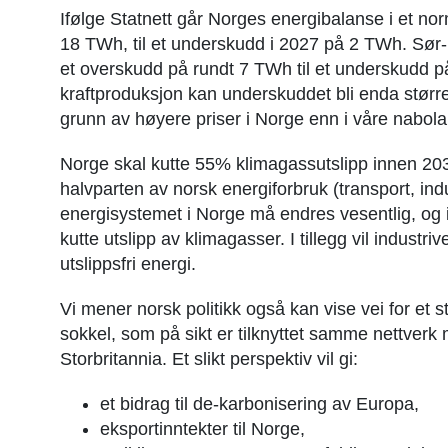
Ifølge Statnett går Norges energibalanse i et nor
18 TWh, til et underskudd i 2027 på 2 TWh. Sør-
et overskudd på rundt 7 TWh til et underskudd p
kraftproduksjon kan underskuddet bli enda størr
grunn av høyere priser i Norge enn i våre nabola
Norge skal kutte 55% klimagassutslipp innen 203
halvparten av norsk energiforbruk (transport, indu
energisystemet i Norge må endres vesentlig, og i
kutte utslipp av klimagasser. I tillegg vil industr
utslippsfri energi.
Vi mener norsk politikk også kan vise vei for et s
sokkel, som på sikt er tilknyttet samme nettverk m
Storbritannia. Et slikt perspektiv vil gi:
et bidrag til de-karbonisering av Europa,
eksportinntekter til Norge,