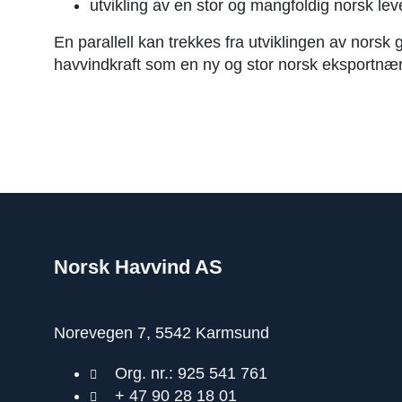
utvikling av en stor og mangfoldig norsk lev
En parallell kan trekkes fra utviklingen av norsk g
havvindkraft som en ny og stor norsk eksportnær
Norsk Havvind AS
Norevegen 7, 5542 Karmsund
Org. nr.: 925 541 761
+ 47 90 28 18 01