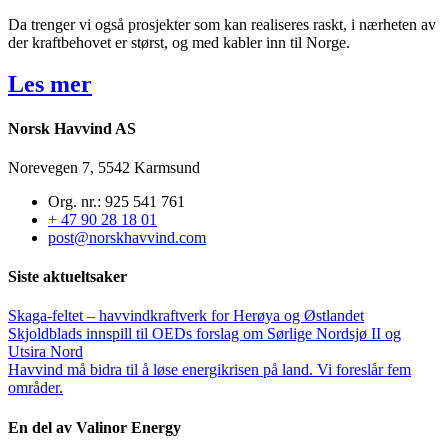
Da trenger vi også prosjekter som kan realiseres raskt, i nærheten av
der kraftbehovet er størst, og med kabler inn til Norge.
Les mer
Norsk Havvind AS
Norevegen 7, 5542 Karmsund
Org. nr.: 925 541 761
+ 47 90 28 18 01
post@norskhavvind.com
Siste aktueltsaker
Skaga-feltet – havvindkraftverk for Herøya og Østlandet
Skjoldblads innspill til OEDs forslag om Sørlige Nordsjø II og
Utsira Nord
Havvind må bidra til å løse energikrisen på land. Vi foreslår fem
områder.
En del av Valinor Energy